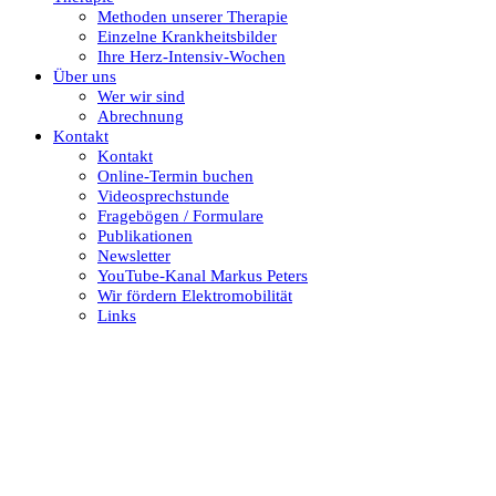
Methoden unserer Therapie
Einzelne Krankheitsbilder
Ihre Herz-Intensiv-Wochen
Über uns
Wer wir sind
Abrechnung
Kontakt
Kontakt
Online-Termin buchen
Videosprechstunde
Fragebögen / Formulare
Publikationen
Newsletter
YouTube-Kanal Markus Peters
Wir fördern Elektromobilität
Links