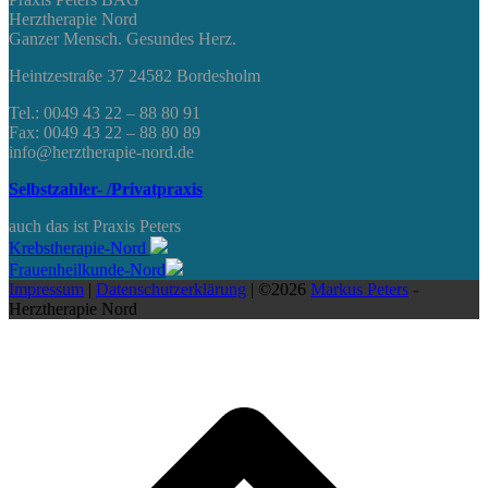
Herztherapie Nord
Ganzer Mensch. Gesundes Herz.
Heintzestraße 37 24582 Bordesholm
Tel.: 0049 43 22 – 88 80 91
Fax: 0049 43 22 – 88 80 89
info@herztherapie-nord.de
Selbstzahler- /Privatpraxis
auch das ist Praxis Peters
Krebstherapie-Nord
Frauenheilkunde-Nord
Impressum
|
Datenschutzerklärung
| ©2026
Markus Peters
-
Herztherapie Nord