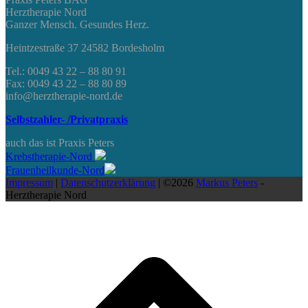
Herztherapie Nord
Ganzer Mensch. Gesundes Herz.
Heintzestraße 37 24582 Bordesholm
Tel.: 0049 43 22 – 88 80 91
Fax: 0049 43 22 – 88 80 89
info@herztherapie-nord.de
Selbstzahler- /Privatpraxis
auch das ist Praxis Peters
Krebstherapie-Nord
Frauenheilkunde-Nord
Impressum
|
Datenschutzerklärung
| ©2026
Markus Peters
-
Herztherapie Nord