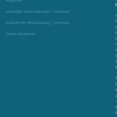
Allgemein
einmalige Veranstaltungen / Seminare
H
fortlaufende Veranstaltung / Seminare
Online-Akademie
H
H
T