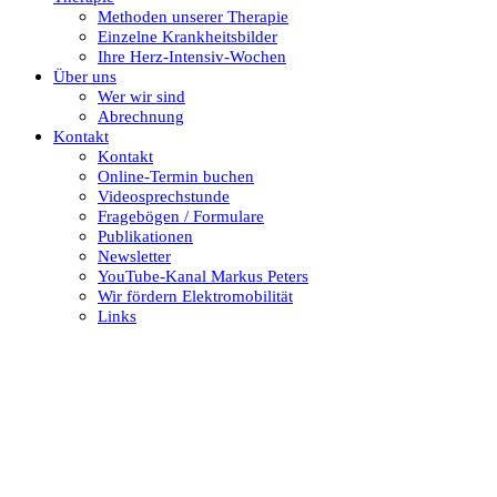
Methoden unserer Therapie
Einzelne Krankheitsbilder
Ihre Herz-Intensiv-Wochen
Über uns
Wer wir sind
Abrechnung
Kontakt
Kontakt
Online-Termin buchen
Videosprechstunde
Fragebögen / Formulare
Publikationen
Newsletter
YouTube-Kanal Markus Peters
Wir fördern Elektromobilität
Links