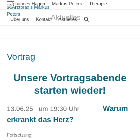
Skip
Johannes Hagen
Markus Peters
Therapie
Open
Close
to
Aktuelles
content
mobile
mobile
Über uns
Kontakt
Aktuelles
menu
menu
Vortrag
Unsere Vortragsabende
starten wieder!
Warum
13.06.25 um 19:30 Uhr
erkrankt das Herz?
Fortsetzung: