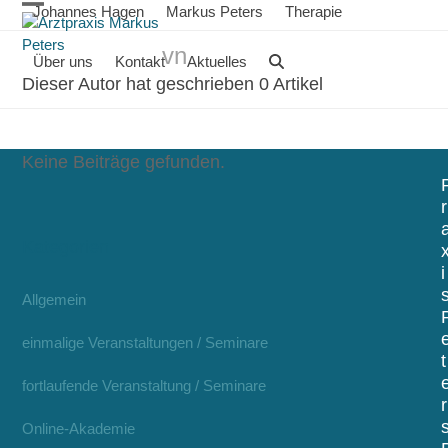
Skip
Johannes Hagen
Markus Peters
Therapie
Open
Close
to
vn
content
mobile
mobile
Über uns
Kontakt
Aktuelles
Dieser Autor hat geschrieben 0 Artikel
menu
menu
Keine Beiträge gefunden.
r
Kategorien
i
Allgemein
einmalige Veranstaltungen / Seminare
t
fortlaufende Veranstaltung / Seminare
r
Online-Akademie