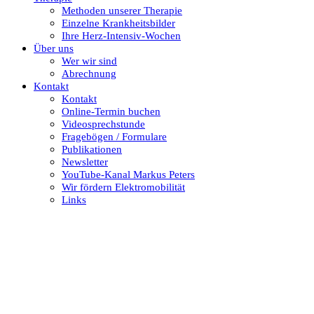
Methoden unserer Therapie
Einzelne Krankheitsbilder
Ihre Herz-Intensiv-Wochen
Über uns
Wer wir sind
Abrechnung
Kontakt
Kontakt
Online-Termin buchen
Videosprechstunde
Fragebögen / Formulare
Publikationen
Newsletter
YouTube-Kanal Markus Peters
Wir fördern Elektromobilität
Links